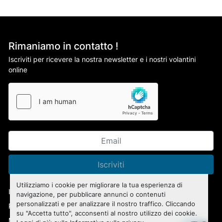
Rimaniamo in contatto !
Iscriviti per ricevere la nostra newsletter e i nostri volantini
online
Iscriviti
Utilizziamo i cookie per migliorare la tua esperienza di
Informativa sulla privacy
navigazione, per pubblicare annunci o contenuti
personalizzati e per analizzare il nostro traffico. Cliccando
Personalizza le preferenze sui Cookies
su "Accetta tutto", acconsenti al nostro utilizzo dei cookie.
Machinio System
sito web di
Machinio