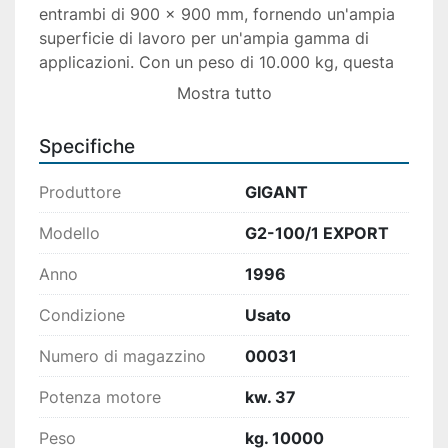
entrambi di 900 x 900 mm, fornendo un'ampia 
superficie di lavoro per un'ampia gamma di 
applicazioni. Con un peso di 10.000 kg, questa 
pressa è costruita per garantire stabilità e 
Mostra tutto
durata nel tempo.

Specifiche
Alimentata a 380 V/50 Hz, la pressa è adatta 
per l'uso in ambienti industriali standard. Questa 
Produttore
GIGANT
macchina rappresenta una scelta eccellente per 
chi cerca un prodotto di qualità in grado di 
Modello
G2-100/1 EXPORT
svolgere compiti complessi e ripetitivi con 
Anno
1996
precisione.
Condizione
Usato
Numero di magazzino
00031
Potenza motore
kw. 37
Peso
kg. 10000