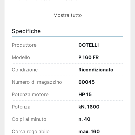
Con una sporgenza al centro di 370 mm, la 
Mostra tutto
pressa è alimentata a 380 V e opera a 50 Hz, 
promettendo affidabilità e integrazione 
Specifiche
efficiente nei processi produttivi. Il peso 
complessivo della macchina è di 13.200 kg, il 
Produttore
COTELLI
che testimonia la sua costruzione robusta e 
duratura.
Modello
P 160 FR
Condizione
Ricondizionato
Numero di magazzino
00045
Potenza motore
HP 15
Potenza
kN. 1600
Colpi al minuto
n. 40
Corsa regolabile
max. 160