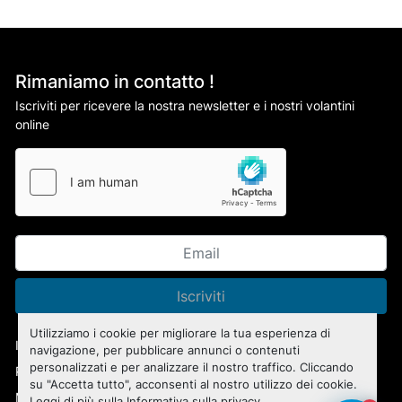
Rimaniamo in contatto !
Iscriviti per ricevere la nostra newsletter e i nostri volantini
online
Iscriviti
Utilizziamo i cookie per migliorare la tua esperienza di
Informativa sulla privacy
navigazione, per pubblicare annunci o contenuti
personalizzati e per analizzare il nostro traffico. Cliccando
Personalizza le preferenze sui Cookies
su "Accetta tutto", acconsenti al nostro utilizzo dei cookie.
Machinio System
sito web di
Machinio
Leggi di più sulla
Informativa sulla privacy
.