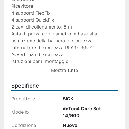
Ricevitore
4 supporti FlexFix
4 supporti QuickFix
2 cavi di collegamento, 5 m
Asta di prova con diametro in base alla 
risoluzione della barriera di sicurezza
Interruttore di sicurezza RLY3-OSSD2
Avvertenza di sicurezza
Istruzioni per il montaggio
Istruzioni per l’uso per il download
Mostra tutto
Specifiche
Produttore
SICK
deTec4 Core Set
Modello
14/900
Condizione
Nuovo