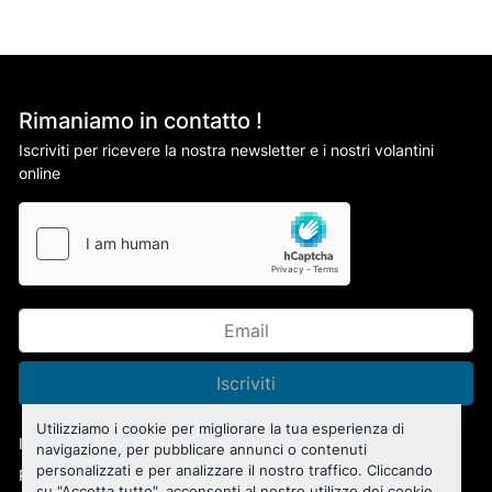
Rimaniamo in contatto !
Iscriviti per ricevere la nostra newsletter e i nostri volantini
online
Iscriviti
Utilizziamo i cookie per migliorare la tua esperienza di
Informativa sulla privacy
navigazione, per pubblicare annunci o contenuti
personalizzati e per analizzare il nostro traffico. Cliccando
Personalizza le preferenze sui Cookies
su "Accetta tutto", acconsenti al nostro utilizzo dei cookie.