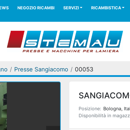
NEWS
NEGOZIO RICAMBI
SERVIZI
RICAMBISTICA
gno
Presse Sangiacomo
00053
SANGIACOM
Posizione:
Bologna, Ita
Disponibilità in magazz