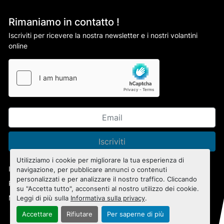
Rimaniamo in contatto !
Iscriviti per ricevere la nostra newsletter e i nostri volantini
online
Iscriviti
Utilizziamo i cookie per migliorare la tua esperienza di
Informativa sulla privacy
navigazione, per pubblicare annunci o contenuti
personalizzati e per analizzare il nostro traffico. Cliccando
Personalizza le preferenze sui Cookies
su "Accetta tutto", acconsenti al nostro utilizzo dei cookie.
Machinio System
sito web di
Machinio
Leggi di più sulla
Informativa sulla privacy
.
Accettare
Rifiutare
Per saperne di più