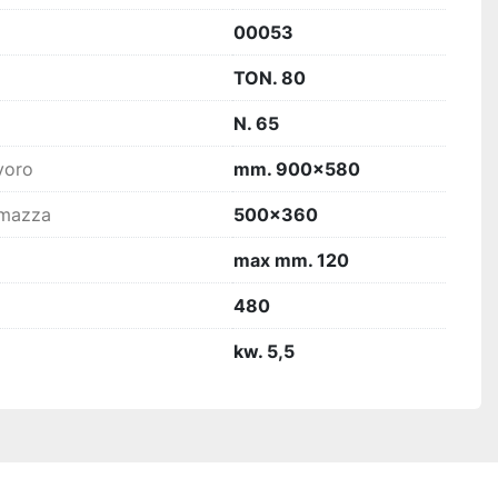
00053
TON. 80
N. 65
voro
mm. 900x580
 mazza
500x360
max mm. 120
480
kw. 5,5