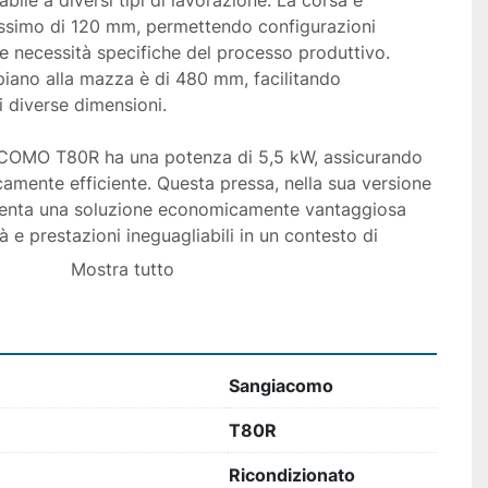
abile a diversi tipi di lavorazione. La corsa è 
assimo di 120 mm, permettendo configurazioni 
le necessità specifiche del processo produttivo. 
 piano alla mazza è di 480 mm, facilitando 
i diverse dimensioni.

ACOMO T80R ha una potenza di 5,5 kW, assicurando 
camente efficiente. Questa pressa, nella sua versione 
senta una soluzione economicamente vantaggiosa 
tà e prestazioni ineguagliabili in un contesto di 
Mostra tutto
Sangiacomo
T80R
Ricondizionato