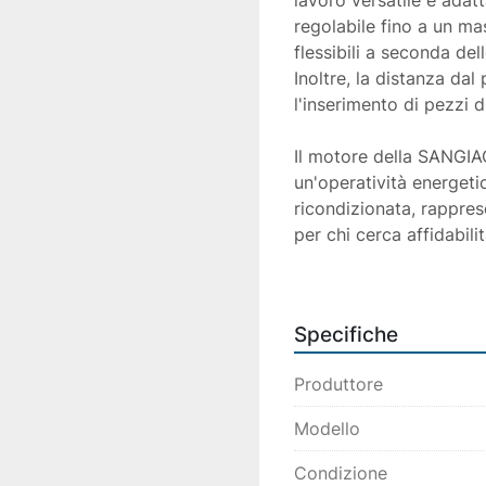
lavoro versatile e adatt
regolabile fino a un m
flessibili a seconda del
Inoltre, la distanza dal
l'inserimento di pezzi d
Il motore della SANGI
un'operatività energeti
ricondizionata, rappre
per chi cerca affidabili
produzione industriale.
Specifiche
Produttore
Modello
Condizione