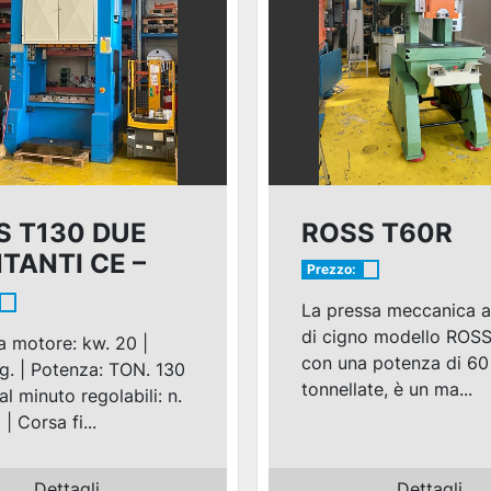
S T130 DUE
ROSS T60R
TANTI CE –
Prezzo:
3
La pressa meccanica a
di cigno modello ROS
 motore: kw. 20 |
con una potenza di 60
g. | Potenza: TON. 130
tonnellate, è un ma...
al minuto regolabili: n.
| Corsa fi...
Dettagli
Dettagli