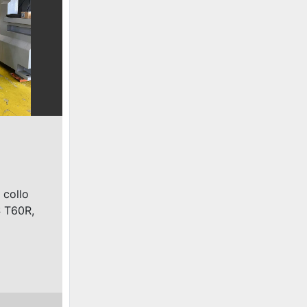
 collo
S T60R,