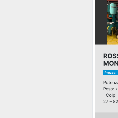
ROS
MON
200
Prezzo:
Potenza
Peso: k
| Colpi 
27 – 82 