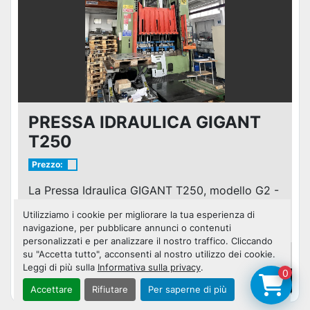
PRESSA IDRAULICA GIGANT
T250
Prezzo:
La Pressa Idraulica GIGANT T250, modello G2 -
250/2, è un'attrezzatura industriale robusta e
Utilizziamo i cookie per migliorare la tua esperienza di
affi...
navigazione, per pubblicare annunci o contenuti
personalizzati e per analizzare il nostro traffico. Cliccando
Dettagli
su "Accetta tutto", acconsenti al nostro utilizzo dei cookie.
Leggi di più sulla
Informativa sulla privacy
.
0
Contattaci
Accettare
Rifiutare
Per saperne di più