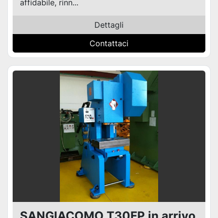
affidabile, rinn...
Dettagli
Contattaci
SANGIACOMO T30FP in arrivo